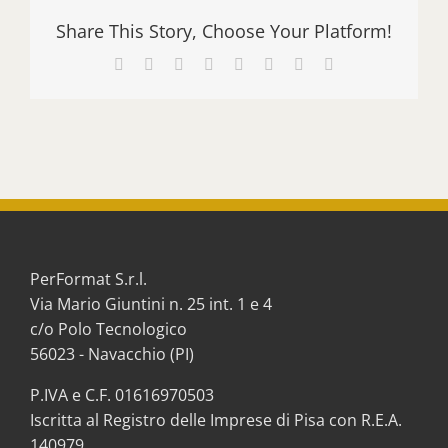
Share This Story, Choose Your Platform!
Facebook
X
Reddit
LinkedIn
Tumblr
Pinterest
Vk
Email
PerFormat S.r.l.
Via Mario Giuntini n. 25 int. 1 e 4
c/o Polo Tecnologico
56023 - Navacchio (PI)
P.IVA e C.F. 01616970503
Iscritta al Registro delle Imprese di Pisa con R.E.A.
140979