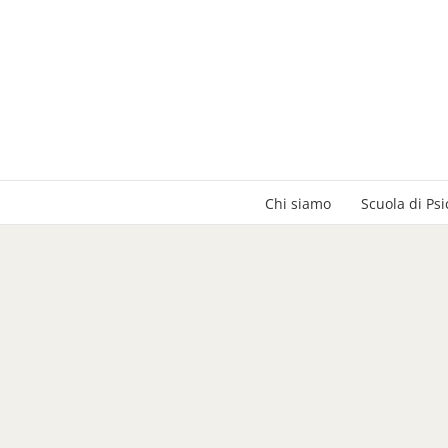
Salta
al
contenuto
Chi siamo
Scuola di Psi