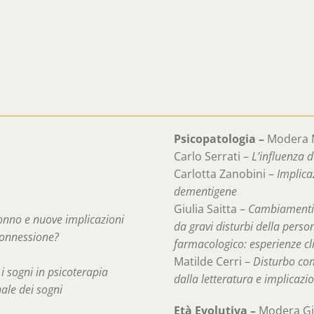
Psicopatologia –
Modera 
Carlo Serrati –
L’influenza 
Carlotta Zanobini –
Implica
dementigene
Giulia Saitta –
Cambiamenti q
sonno e nuove implicazioni
da gravi disturbi della perso
connessione?
farmacologico: esperienze cli
Matilde Cerri –
Disturbo co
i sogni in psicoterapia
dalla letteratura e implicazio
nale dei sogni
Età Evolutiva –
Modera Gi