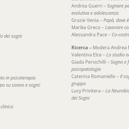
Andrea Guerri –
Sognare per
evolutiva e adolescenza
Grazie Venia –
Papà, dove 
Marika Greco –
Lavorare co
Alessandra Pace –
Co-costr
o dei sogni
Ricerca –
Modera Andrea 
Valentina Elce –
Lo studio n
Giada Persichilli –
Sogno e 
psicopatologia
Caterina Romaniello –
Il s
o in psicoterapia
gruppo
po su sonno e sogni:
Lucy Privitera –
La Neurobio
dei Sogni
clinico